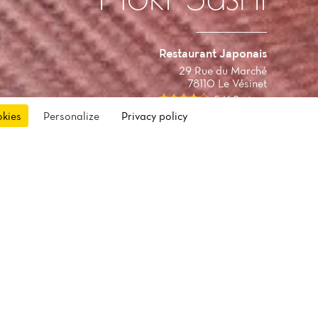
Restaurant Japonais
29 Rue du Marché
78110 Le Vésinet
546 Reviews
okies
Personalize
Privacy policy