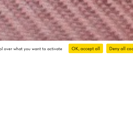
OK, accept all
Deny all co
rol over what you want to activate
About Us
PASSIONATE CUISINE
COMMANDES À EMPORTER
SUR LE SITE
du lundi au samedi, de 12h à 15h et de 18h30 à 22h